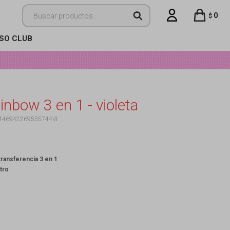
0
$
ISO CLUB
inbow 3 en 1 - violeta
446942269555744VI
transferencia 3 en 1
tro