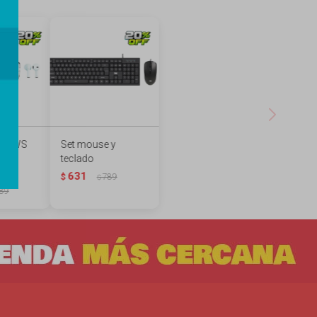
es TWS
Set mouse y
os -
teclado
631
$
789
$
89