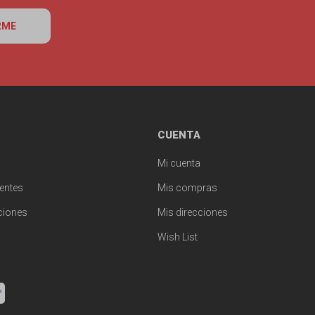
RME
CUENTA
Mi cuenta
entes
Mis compras
ciones
Mis direcciones
Wish List