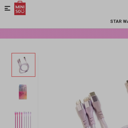

STAR W