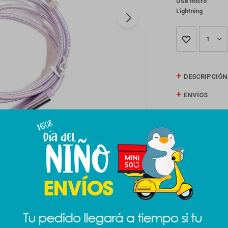
USB micro
Lightning
1
DESCRIPCIÓN
ENVÍOS
CAMBIOS Y D
MEDIOS DE P
Productos que te pueden interesar