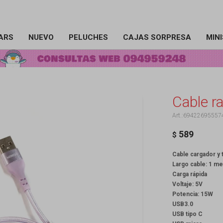
ARS
NUEVO
PELUCHES
CAJAS SORPRESA
MIN
Cable ra
69422695557
589
$
Cable cargador y 
Largo cable: 1 me
Carga rápida
Voltaje: 5V
Potencia: 15W
USB3.0
USB tipo C