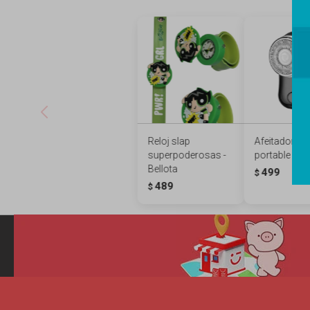
Reloj slap
Afeitadora m
superpoderosas -
portable - ne
Bellota
499
$
489
$