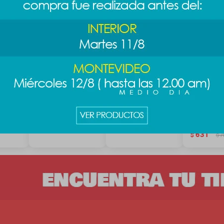
ini
Reloj digital infantil -
Parlante cuadrado
Auricular
gro
rosa
- beige
inalámbric
celeste
589
631
$
$
789
$
631
$
7
$