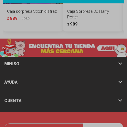
Caja sorpresa Stitch disfraz
Caja Sorpresa 3D Harry
Potter
889
$
989
$
989
$
MINISO
AYUDA
CUENTA