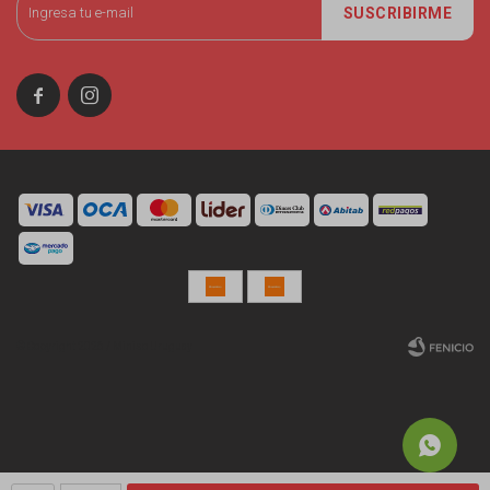
SUSCRIBIRME


© Copyright 2026 / Miniso Uruguay