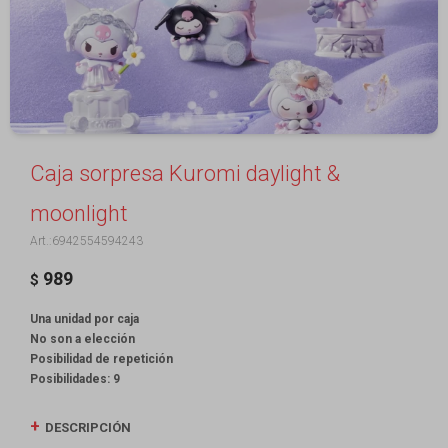
Caja sorpresa Kuromi daylight &
moonlight
6942554594243
989
$
Una unidad por caja
No son a elección
Posibilidad de repetición
Posibilidades: 9
DESCRIPCIÓN