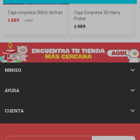
Caja sorpresa Stitch disfraz
Caja Sorpresa 3D Harry
Potter
889
$
989
$
989
$
MINISO
AYUDA
CUENTA