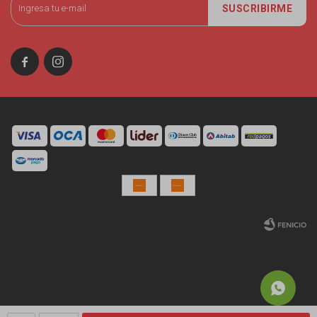
SUSCRIBIRME


© Copyright 2026 / Miniso Uruguay