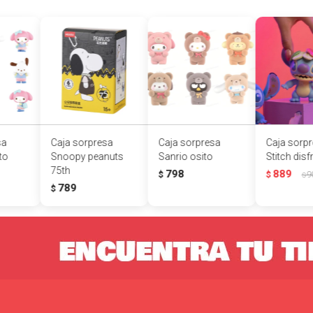
sa
Caja sorpresa
Caja sorpresa
Caja sorp
to
Snoopy peanuts
Sanrio osito
Stitch disf
75th
798
889
$
$
9
$
789
$