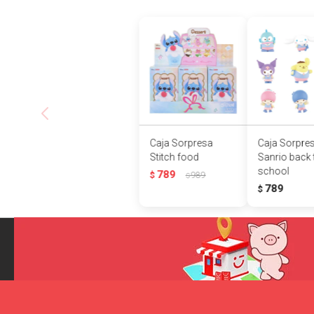
Caja Sorpresa
Caja Sorpre
Stitch food
Sanrio back 
school
789
$
989
$
789
$