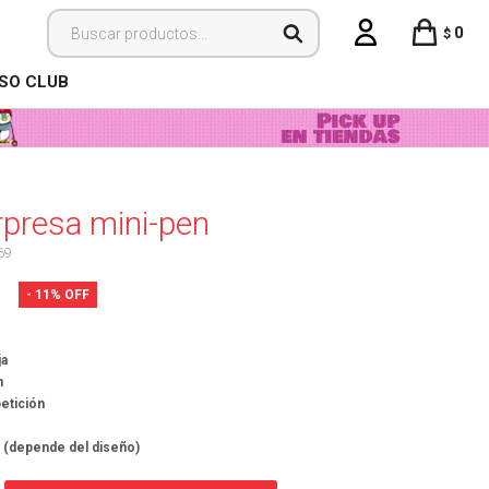
0
$
ISO CLUB
rpresa mini-pen
69
11
ja
n
petición
m (depende del diseño)