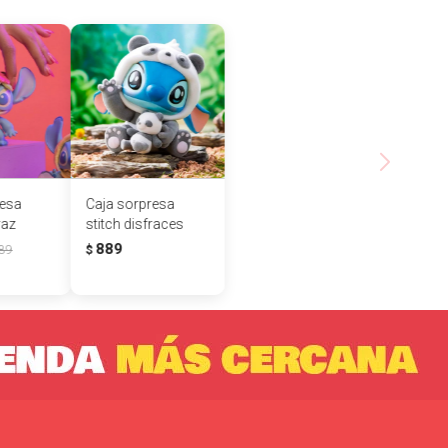
resa
Caja sorpresa
raz
stitch disfraces
889
89
$