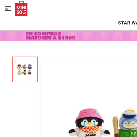

STAR W