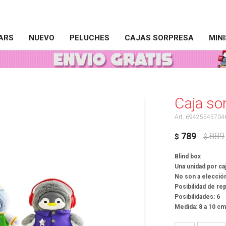
ARS
NUEVO
PELUCHES
CAJAS SORPRESA
MIN
Caja so
69425545704
789
889
$
$
Blind box
Una unidad por ca
No son a elecció
Posibilidad de re
Posibilidades: 6
Medida: 8 a 10 c