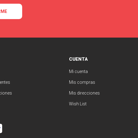
RME
CUENTA
Mi cuenta
entes
Mis compras
ciones
Mis direcciones
Wish List