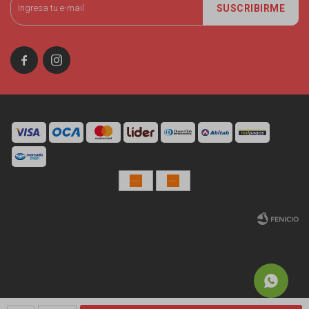
SUSCRIBIRME


© Copyright 2026 / Miniso Uruguay