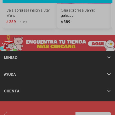
Caja sorpresa insignia Star
Caja sorpresa Sanrio
Wars
galactic
289
389
$
389
$
$
MINISO
AYUDA
CUENTA