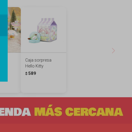
resa
Caja sorpresa
Hello Kitty
l's
589
$