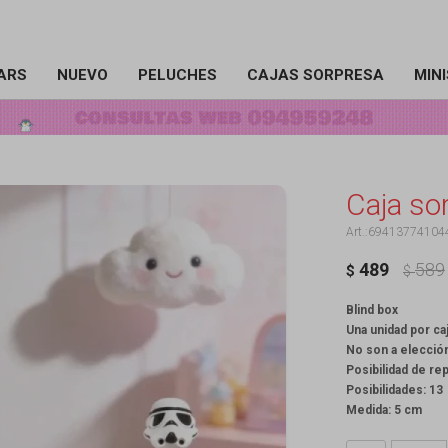
ARS
NUEVO
PELUCHES
CAJAS SORPRESA
MIN
Caja so
69413774104
489
589
$
$
Blind box
Una unidad por ca
No son a elecció
Posibilidad de re
Posibilidades: 13
Medida: 5 cm