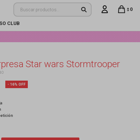
0
$
ISO CLUB
rpresa Star wars Stormtrooper
40
16
ja
n
petición