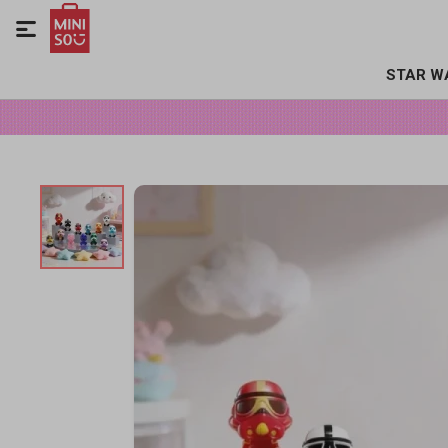

STAR W