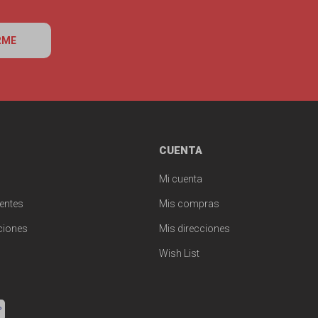
RME
CUENTA
Mi cuenta
entes
Mis compras
ciones
Mis direcciones
Wish List