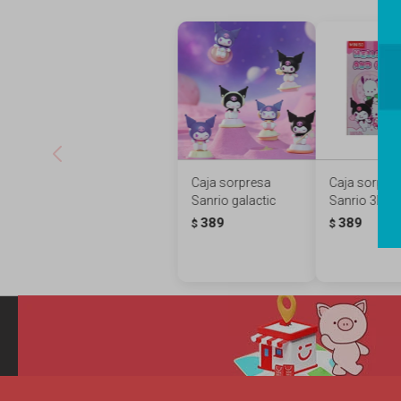
Caja sorpresa
Caja sorpre
Sanrio galactic
Sanrio 3D
389
389
$
$