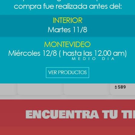
sa
Caja sorpresa mini
Caja sorpresa
Caja Sorp
Stitch
motorhome Stitch
Sanrio
Cinnamorol
389
589
$
$
789
$
paradise
589
$