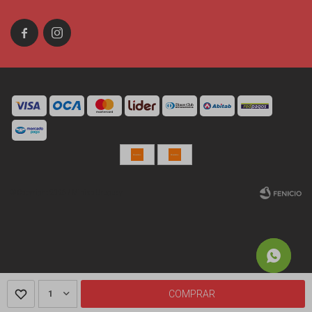


© Copyright 2026 / Miniso Uruguay
Fenicio
1
COMPRAR