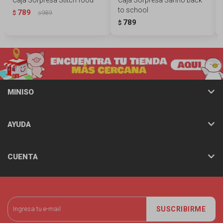
to school
789
$
989
$
789
$
MINISO
AYUDA
CUENTA
SUSCRIBIRME