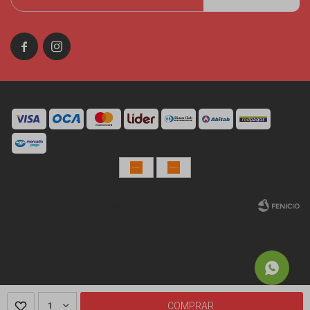


© Copyright 2026 / Miniso Uruguay
Fenicio
1
COMPRAR