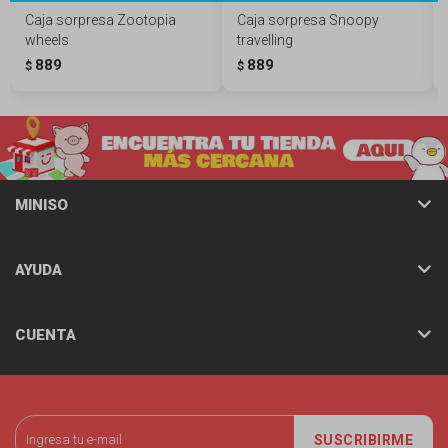
Caja sorpresa Zootopia
Caja sorpresa Snoopy
wheels
travelling
889
889
$
$
MINISO
AYUDA
CUENTA
SUSCRIBIRME