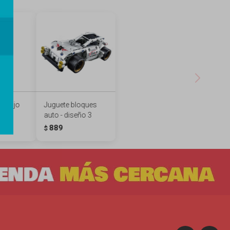
 dibujo
Juguete bloques
auto - diseño 3
889
$