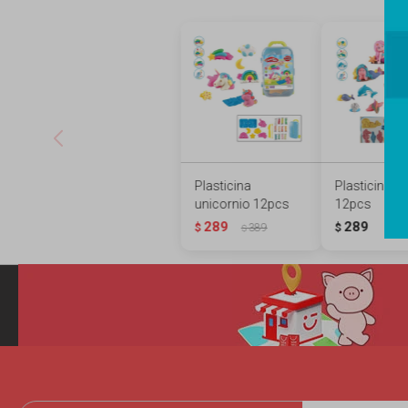
Plasticina
Plasticina s
unicornio 12pcs
12pcs
289
289
$
389
$
$