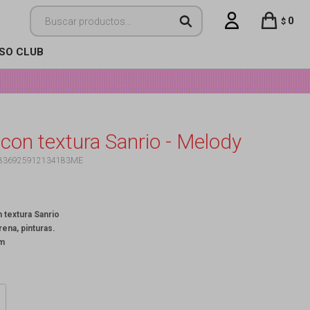
0
$
ISO CLUB
con textura Sanrio - Melody
836925912134183ME
n textura Sanrio
rena, pinturas.
cm