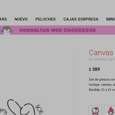
ARS
NUEVO
PELUCHES
CAJAS SORPRESA
MIN
Canvas 
69259121341
389
$
Set de pintura co
Incluye: canvas, a
Medida: 21 x 21 