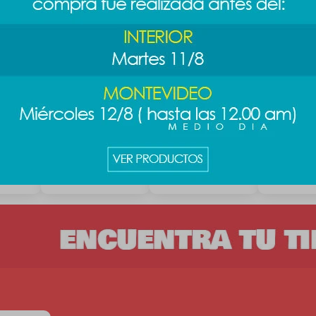
irenas
Plasticina
Set de pintura 3D
Tableta de
dinosaurio 12pcs
dinosaurio - azul
LCD - azul
289
289
489
$
$
$