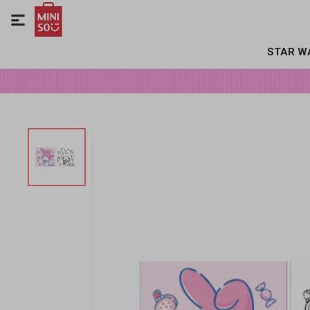

STAR W