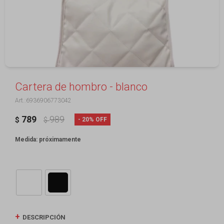
Cartera de hombro - blanco
6936906773042
789
989
20
$
$
Medida: próximamente
DESCRIPCIÓN