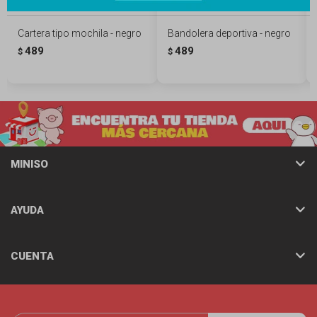
Cartera tipo mochila - negro
Bandolera deportiva - negro
489
489
$
$
MINISO
AYUDA
CUENTA