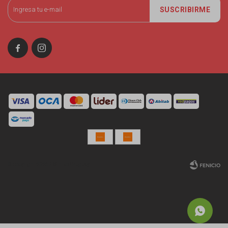
SUSCRIBIRME


© Copyright 2026 / Miniso Uruguay