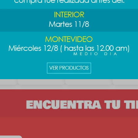
alla -
Cartuchera
Cartuchera
Cartucher
animalitos - celeste
corazones
minimalista
189
249
249
$
$
$