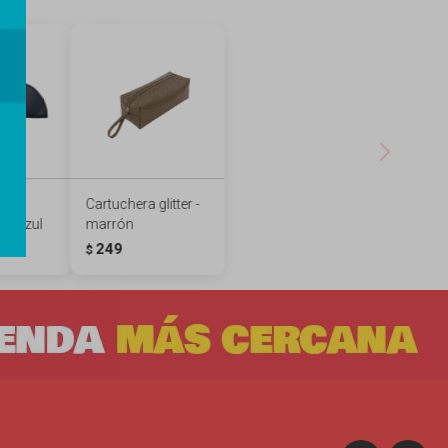
a
Cartuchera glitter -
 - azul
marrón
249
$