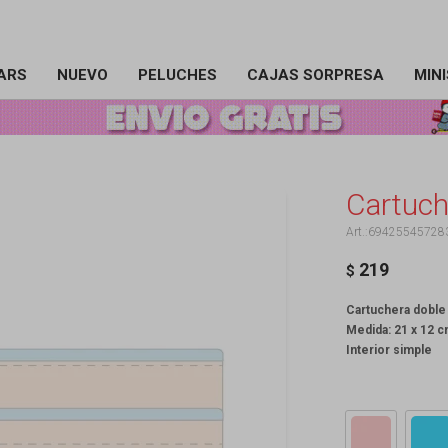
ARS
NUEVO
PELUCHES
CAJAS SORPRESA
MIN
Cartuch
69425545728
219
$
Cartuchera doble
Medida: 21 x 12 
Interior simple