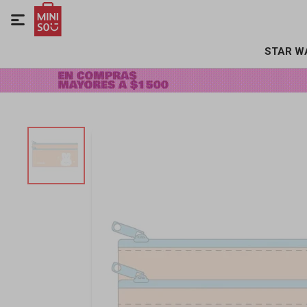

STAR W