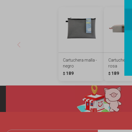
Cartuchera malla -
Cartuchera m
negro
rosa
189
189
$
$