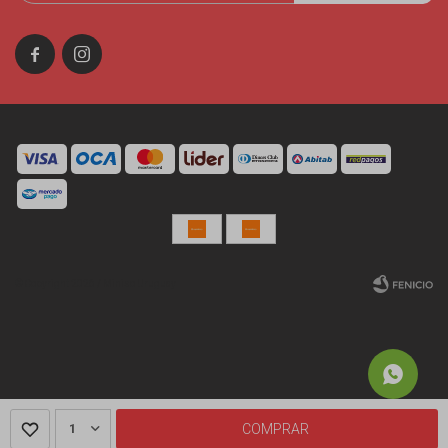


© Copyright 2026 / Miniso Uruguay
Fenicio
1
COMPRAR