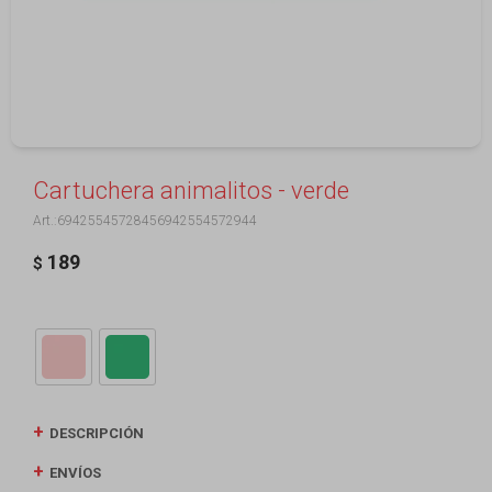
Cartuchera animalitos - verde
69425545728456942554572944
189
$
DESCRIPCIÓN
ENVÍOS