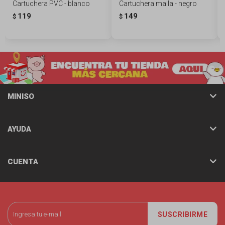
Cartuchera PVC - blanco
Cartuchera malla - negro
119
149
$
$
MINISO
AYUDA
CUENTA
SUSCRIBIRME