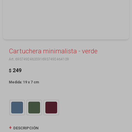
Cartuchera minimalista - verde
69374924635916937492464109
249
$
Medida: 19 x 7 cm
DESCRIPCIÓN