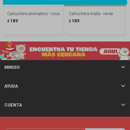
Cartuchera animalitos - rosa
Cartuchera malla - verde
189
189
$
$
MINISO
AYUDA
CUENTA