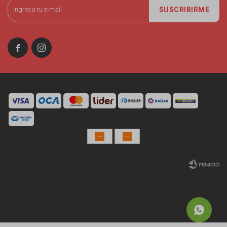
SUSCRIBIRME


© Copyright 2026 / Miniso Uruguay