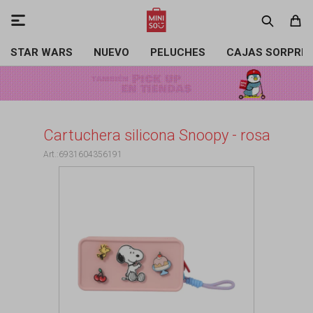

STAR WARS
NUEVO
PELUCHES
CAJAS SORPRE
Cartuchera silicona Snoopy - rosa
6931604356191