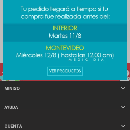
Cartuchera plush
Cartuchera Barbie - fucsia
cariñositos - gruñon
489
$
389
$
MINISO
AYUDA
CUENTA