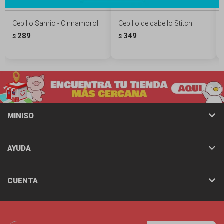
Cepillo Sanrio - Cinnamoroll
Cepillo de cabello Stitch
289
349
$
$
MINISO
AYUDA
CUENTA