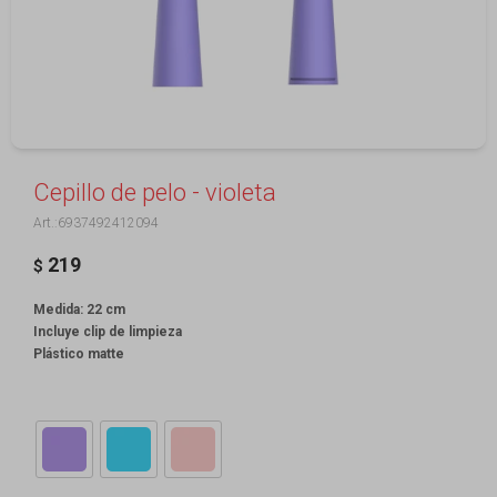
Cepillo de pelo - violeta
6937492412094
219
$
Medida: 22 cm
Incluye clip de limpieza
Plástico matte