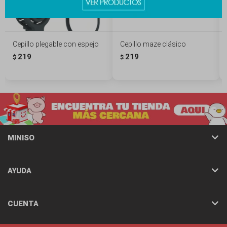
Cepillo plegable con espejo
Cepillo maze clásico
219
219
$
$
MINISO
AYUDA
CUENTA