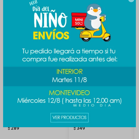
Productos que te pueden interesar
Cepillo oval black & gold
Cepillo de cabello Stitch
289
349
$
$