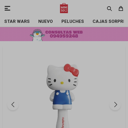

STAR WARS
NUEVO
PELUCHES
CAJAS SORPRE