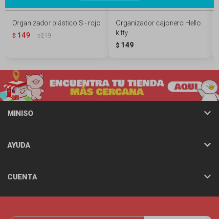
Organizador plástico S - rojo
Organizador cajonero Hello
kitty
149
$
219
$
149
$
MINISO
AYUDA
CUENTA