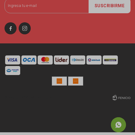
SUSCRIBIRME


© Copyright 2026 / Miniso Uruguay