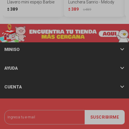
Llavero mini espejo Barbie
Lunchera Sanrio - Melody
389
389
$
$
489
$
MINISO
AYUDA
CUENTA
SUSCRIBIRME