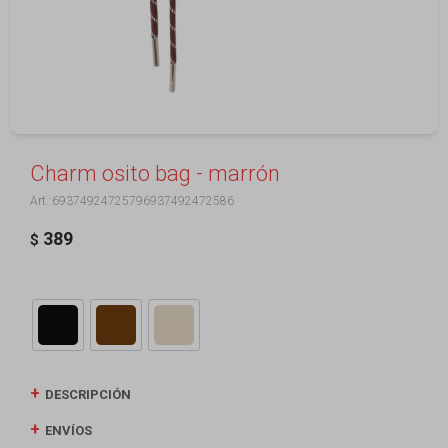
Charm osito bag - marrón
69374924725796937492472586
389
$
DESCRIPCIÓN
ENVÍOS