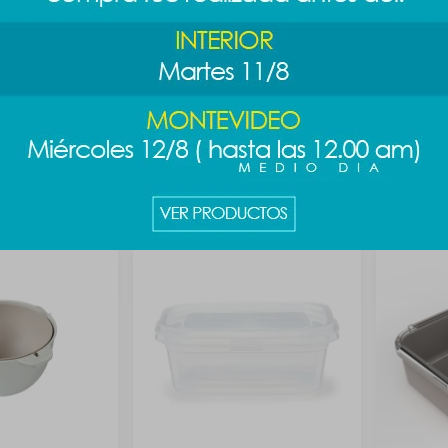
 PAC-MAN 3 pcs
Vaso cúpula PAC-MAN 600ml
Organizad
beige
489
$
589
$