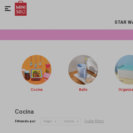

STAR W
Cocina
Baño
Organiz
Cocina
Quitar filtros
Filtrando por:
Hogar
Cocina