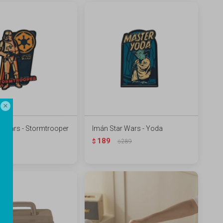

r Wars - Stormtrooper
Imán Star Wars - Yoda
189
289
$
289
$