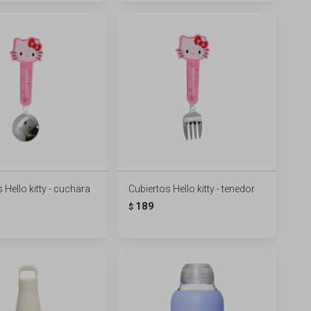
 Hello kitty - cuchara
Cubiertos Hello kitty - tenedor
189
$