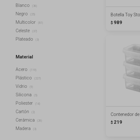
Blanco
(36)
Negro
Botella Toy St
(25)
989
Multicolor
$
(81)
Celeste
(37)
Plateado
(3)
Material
Acero
(119)
Plástico
(227)
Vidrio
(9)
Silicona
(5)
Poliester
(14)
Cartón
(2)
Contenedor de
Cerámica
(26)
219
$
Madera
(3)