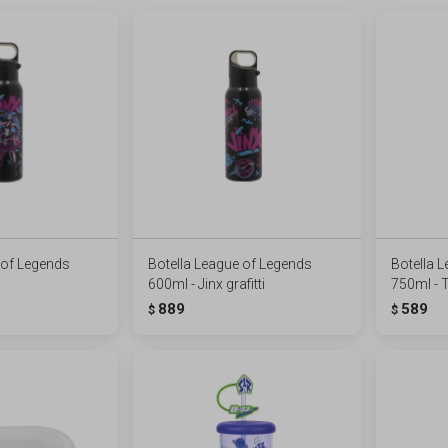
 of Legends
Botella League of Legends
Botella 
600ml - Jinx grafitti
750ml -
889
589
$
$