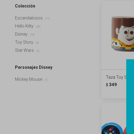
Colección
Escandalosos
(11)
Hello Kitty
(20)
Disney
(19)
Toy Story
(4)
Star Wars
(2)
Personajes Disney
Taza Toy Stor
Mickey Mouse
(1)
349
$