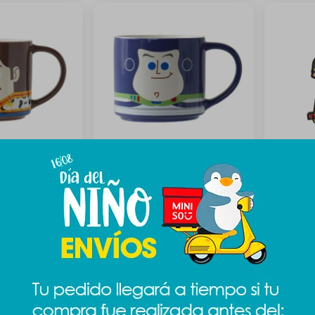
y 410ml - Woody
Taza Toy Story 410ml - Buzz
Imán Sta
Lightyear
189
$
$
349
$