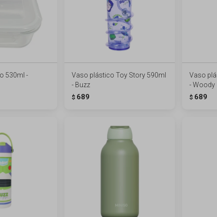
io 530ml -
Vaso plástico Toy Story 590ml
Vaso plá
- Buzz
- Woody
689
689
$
$