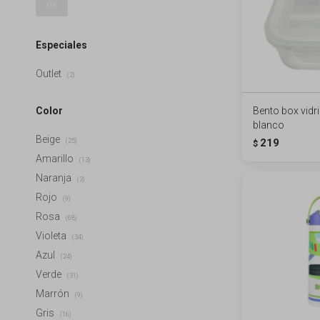
OK
Especiales
Outlet
(2)
Color
Bento box vidr
blanco
Beige
219
(25)
$
Amarillo
(13)
Naranja
(3)
Rojo
(9)
Rosa
(68)
Violeta
(34)
Azul
(24)
Verde
(31)
Marrón
(9)
Gris
(16)