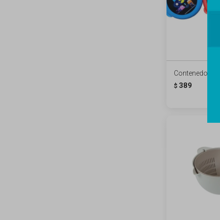
Contenedores
389
$