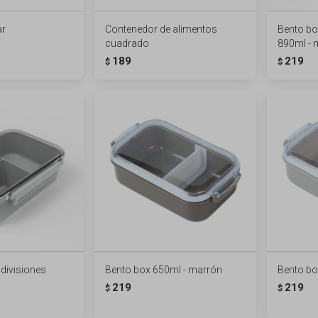
ar
Contenedor de alimentos
Bento bo
cuadrado
890ml - 
189
219
$
$
divisiones
Bento box 650ml - marrón
Bento bo
219
219
$
$