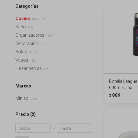
Categorías
Cocina
(415)
Baño
(57)
Organizadores
(201)
Decoración
(81)
Botellas
(20)
Vasos
(12)
Herramientas
(25)
Botella League
Marcas
600ml - Jinx
889
$
Miniso
(415)
Precio
($)