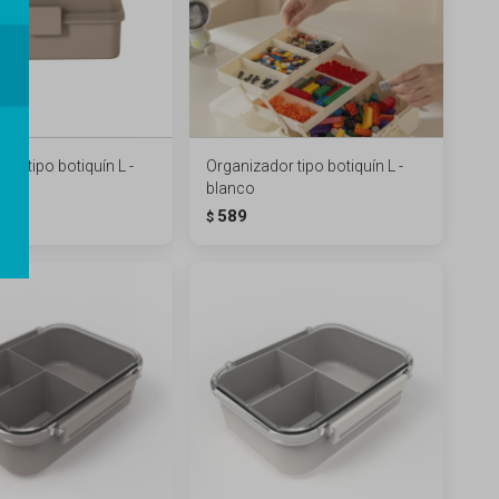
or tipo botiquín L -
Organizador tipo botiquín L -
blanco
589
$