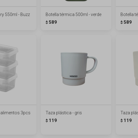
ory 550ml - Buzz
Botella térmica 500ml - verde
Botella t
589
589
$
$
 alimentos 3pcs
Taza plástica - gris
Taza plás
119
119
$
$