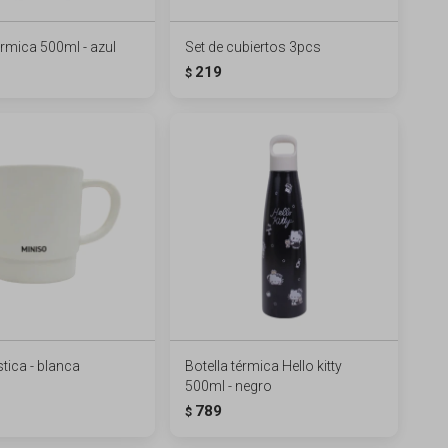
érmica 500ml - azul
Set de cubiertos 3pcs
219
$
tica - blanca
Botella térmica Hello kitty
500ml - negro
789
$