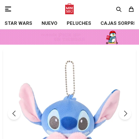

STAR WARS
NUEVO
PELUCHES
CAJAS SORPRE