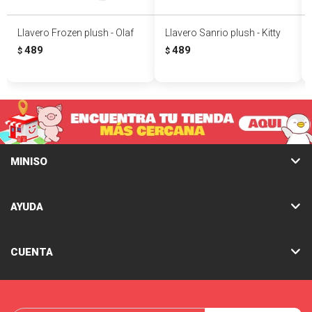
Llavero Frozen plush - Olaf
Llavero Sanrio plush - Kitty
489
489
$
$
MINISO
AYUDA
CUENTA