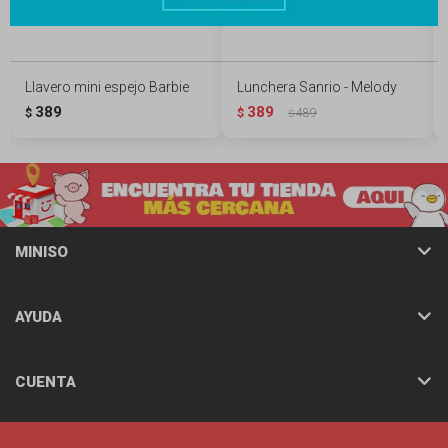
Llavero mini espejo Barbie
Lunchera Sanrio - Melody
389
389
$
$
489
$
MINISO
AYUDA
CUENTA