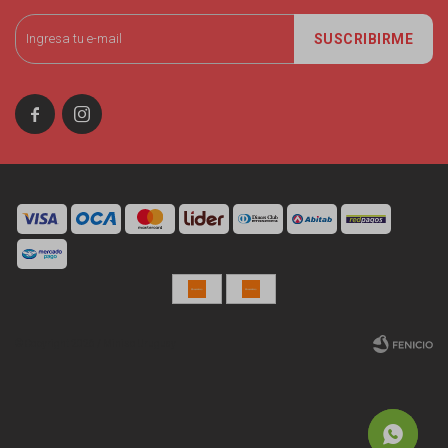
SUSCRIBIRME


© Copyright 2026 / Miniso Uruguay