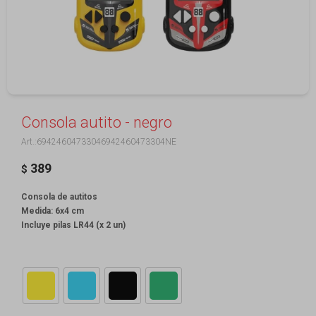
Consola autito - negro
69424604733046942460473304NE
389
$
Consola de autitos
Medida: 6x4 cm
Incluye pilas LR44 (x 2 un)