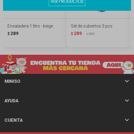
Ensaladera 1 litro - beige
Set de cubiertos 3 pcs
289
289
$
$
389
$
MINISO
AYUDA
CUENTA