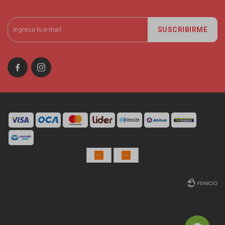
SUSCRIBIRME


© Copyright 2026 / Miniso Uruguay