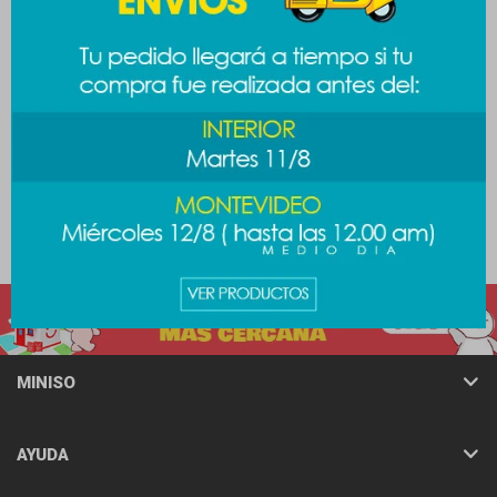
Cuaderno pvc perrito -
Cuaderno capibara - blanco
blanco
149
$
149
$
MINISO
AYUDA