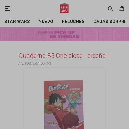

STAR WARS
NUEVO
PELUCHES
CAJAS SORPRE
Cuaderno B5 One piece - diseño 1
6937237495153