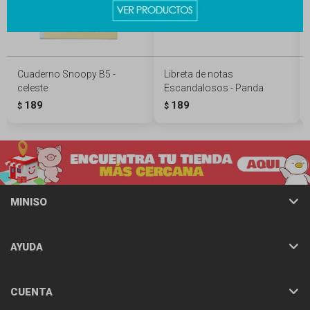
Cuaderno Snoopy B5 -
Libreta de notas
celeste
Escandalosos - Panda
189
189
$
$
MINISO
AYUDA
CUENTA