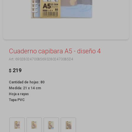
Cuaderno capibara A5 - diseño 4
69328024700856932802470085D4
219
$
Cantidad de hojas: 80
Medida: 21 x 14 cm
Hoja a rayas
Tapa PVC