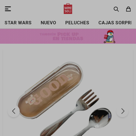

STAR WARS
NUEVO
PELUCHES
CAJAS SORPRE