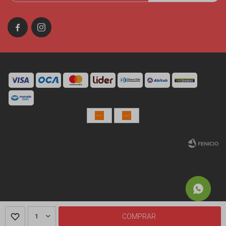


© Copyright 2026 / Miniso Uruguay
Fenicio
1
COMPRAR