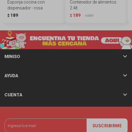
Esponja cocina con
Contenedor de alimentos
dispensador - rosa
2.4lt
189
189
$
$
289
$
MINISO
AYUDA
CUENTA
SUSCRIBIRME