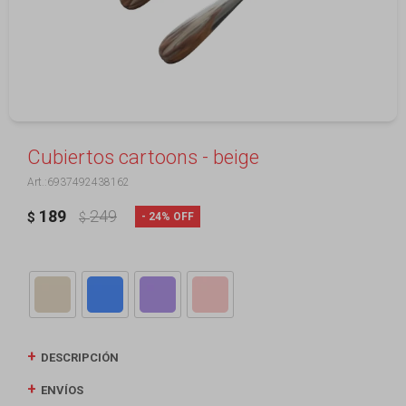
Cubiertos cartoons - beige
6937492438162
189
249
24
$
$
DESCRIPCIÓN
ENVÍOS