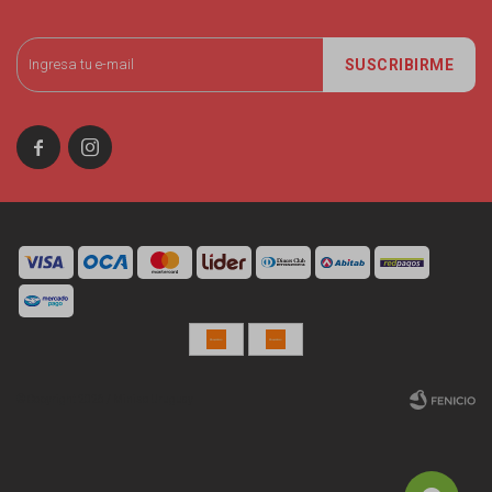
SUSCRIBIRME


© Copyright 2026 / Miniso Uruguay