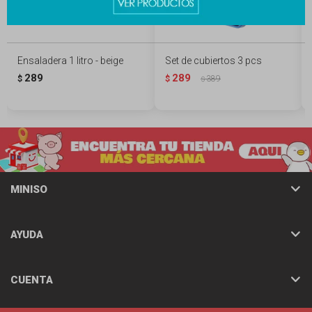
Ensaladera 1 litro - beige
Set de cubiertos 3 pcs
289
289
$
$
389
$
MINISO
AYUDA
CUENTA