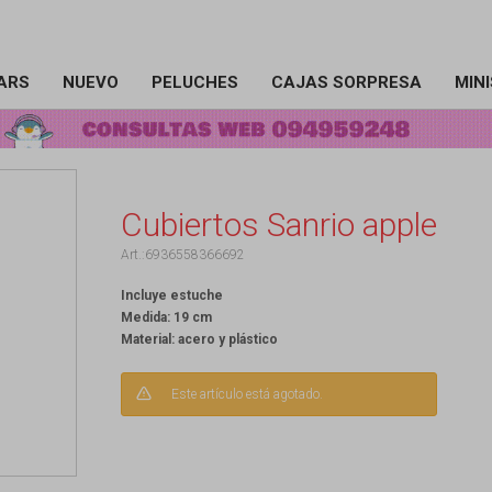
ARS
NUEVO
PELUCHES
CAJAS SORPRESA
MIN
Cubiertos Sanrio apple
6936558366692
Incluye estuche
Medida: 19 cm
Material: acero y plástico
Este artículo está agotado.