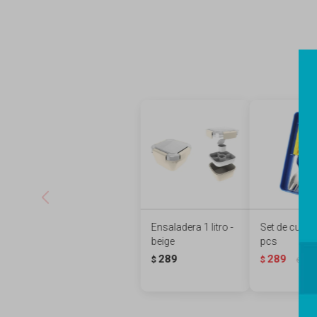
Ensaladera 1 litro -
Set de cubie
beige
pcs
289
289
$
$
389
$