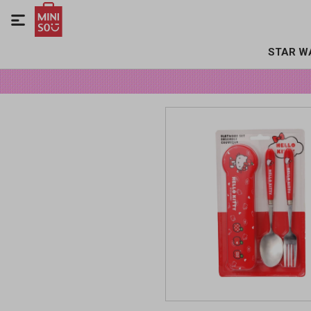

STAR W