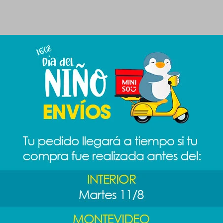
Productos que te pueden interesar
rtos 3
Cubiertos con
Set alimentación
Bento box
estuche - azul
Escandalosos -
- beige
Panda
289
349
$
$
299
$