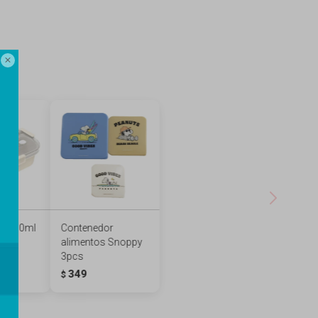

 1.150ml
Contenedor
alimentos Snoppy
3pcs
349
$