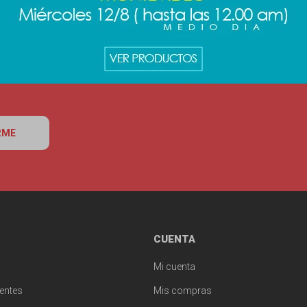
RME
CUENTA
Mi cuenta
entes
Mis compras