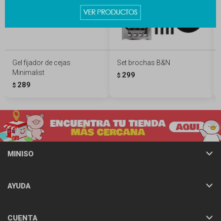
Gel fijador de cejas
Set brochas B&N
Minimalist
299
$
289
$
MINISO
AYUDA
CUENTA