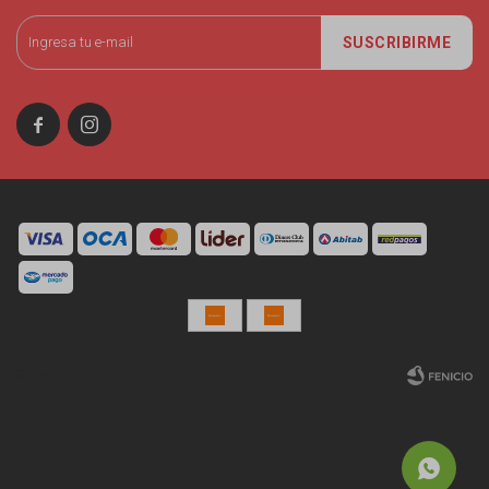
SUSCRIBIRME


© Copyright 2026 / Miniso Uruguay