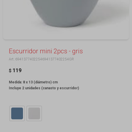
Escurridor mini 2pcs - gris
69413774022546941377402254GR
119
$
Medida: 8 x 13 (diámetro) cm
Incluye 2 unidades (canasto y escurridor)