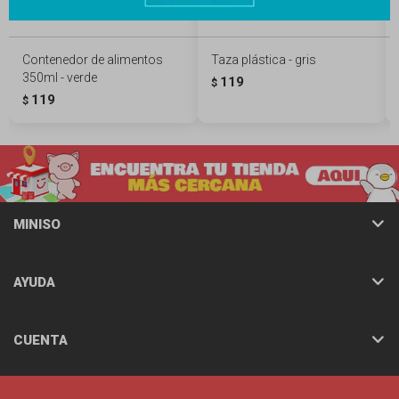
Contenedor de alimentos
Taza plástica - gris
350ml - verde
119
$
119
$
MINISO
AYUDA
CUENTA