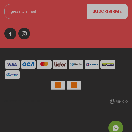
SUSCRIBIRME


© Copyright 2026 / Miniso Uruguay