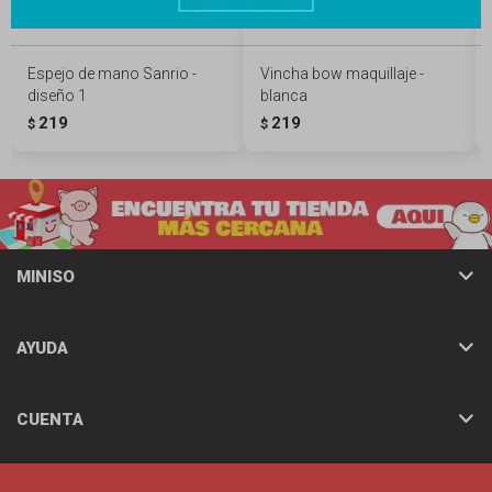
Espejo de mano Sanrio -
Vincha bow maquillaje -
diseño 1
blanca
219
219
$
$
MINISO
AYUDA
CUENTA