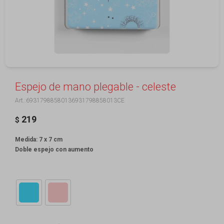
Espejo de mano plegable - celeste
69317988580136931798858013CE
219
$
Medida: 7 x 7 cm
Doble espejo con aumento