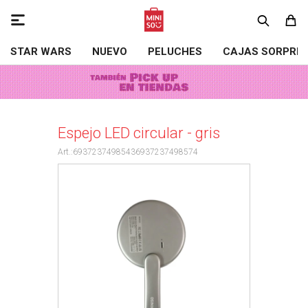

STAR WARS
NUEVO
PELUCHES
CAJAS SORPRE
Espejo LED circular - gris
69372374985436937237498574