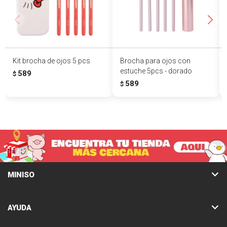
Kit brocha de ojos 5 pcs
Brocha para ojos con
estuche 5pcs - dorado
589
$
589
$
MINISO
AYUDA