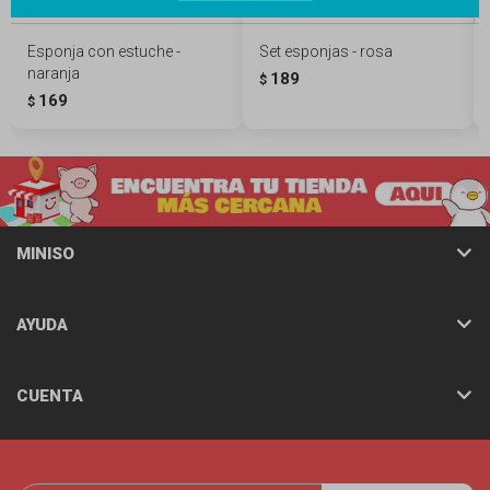
Esponja con estuche -
Set esponjas - rosa
naranja
189
$
169
$
MINISO
AYUDA
CUENTA