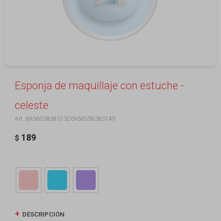
Esponja de maquillaje con estuche -
celeste
69365583831326936558383149
189
$
DESCRIPCIÓN