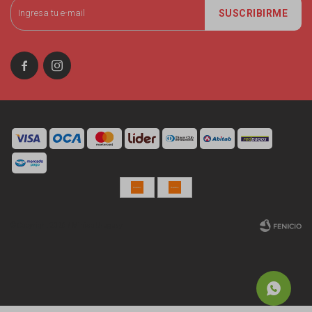
SUSCRIBIRME


© Copyright 2026 / Miniso Uruguay