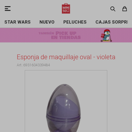

STAR WARS
NUEVO
PELUCHES
CAJAS SORPRE
Esponja de maquillaje oval - violeta
6931604339484