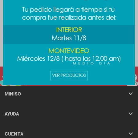
Esponja con estuche -
Esponja con estuche - verde
naranja
189
$
169
$
MINISO
AYUDA
CUENTA