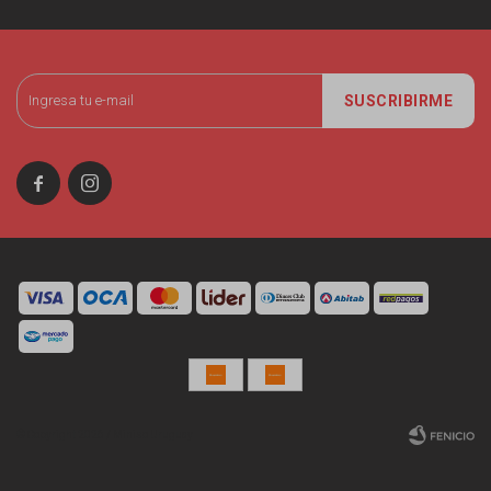
SUSCRIBIRME


© Copyright 2026 / Miniso Uruguay