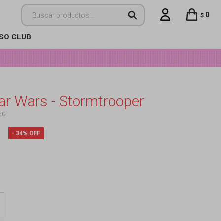
0
$
ISO CLUB
ar Wars - Stormtrooper
50
34