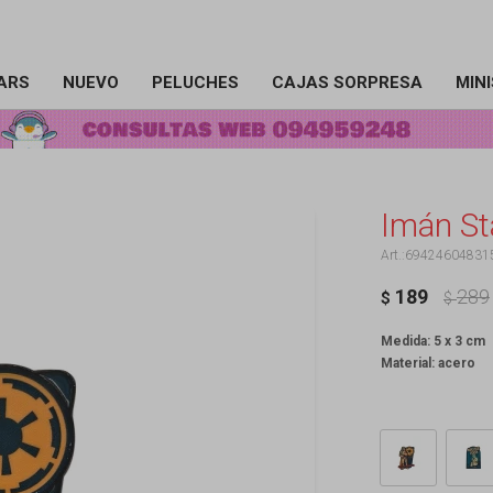
ARS
NUEVO
PELUCHES
CAJAS SORPRESA
MIN
Imán St
69424604831
189
289
$
$
Medida: 5 x 3 cm
Material: acero