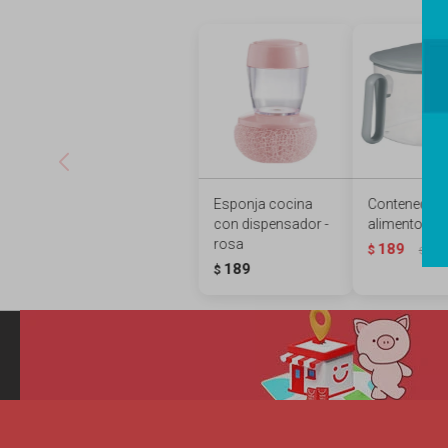
Esponja cocina
Contenedor 
con dispensador -
alimentos 2.4
rosa
189
$
289
$
189
$