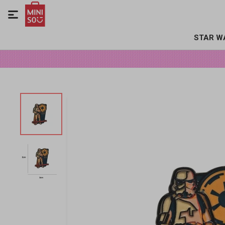

STAR W