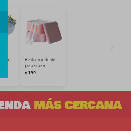
 limón
Bento box doble
piso - rosa
199
$