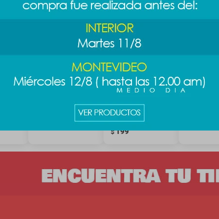
de
Contenedor
Contenedor
Bento box
lt
alimentos 350ml
alimentos 4 pcs -
750ml
diseño 1
189
199
$
$
199
$