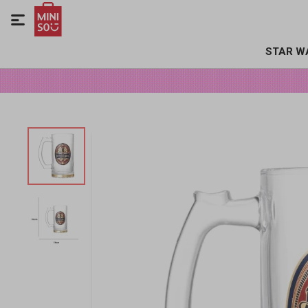

STAR W