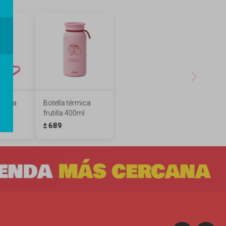
 taza
Botella térmica
sa
frutilla 400ml
689
$