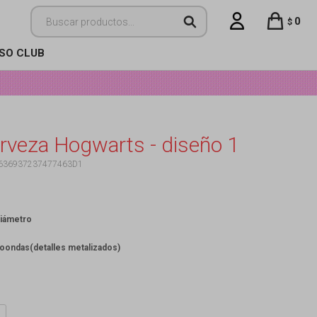
0
$
ISO CLUB
erveza Hogwarts - diseño 1
636937237477463D1
diámetro
roondas(detalles metalizados)