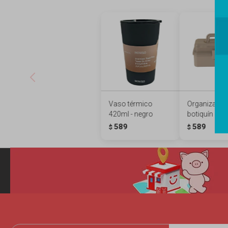
Vaso térmico
Organizador 
420ml - negro
botiquín L - 
589
589
$
$