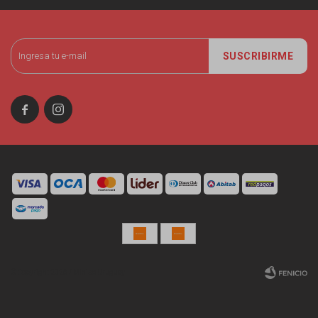
SUSCRIBIRME


© Copyright 2026 / Miniso Uruguay