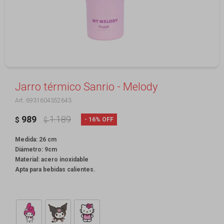
Jarro térmico Sanrio - Melody
6931604352643
989
1.189
16
$
$
Medida: 26 cm
Diámetro: 9cm
Material: acero inoxidable
Apta para bebidas calientes.