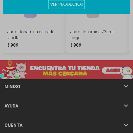
Jarro Dopamina degradé -
Jarro dopamina 720ml -
vioelta
beige
989
989
$
$
MINISO
AYUDA
CUENTA