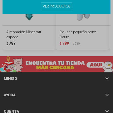
Almohadón Minecraft
Peluche pequeño pony -
espada
Rarity
789
789
$
$
989
$
MINISO
AYUDA
CUENTA