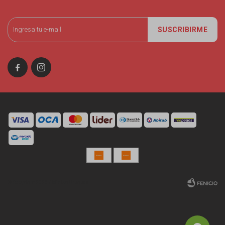
SUSCRIBIRME


© Copyright 2026 / Miniso Uruguay