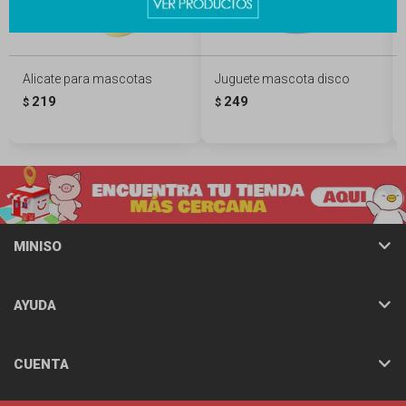
Alicate para mascotas
Juguete mascota disco
219
249
$
$
MINISO
AYUDA
CUENTA