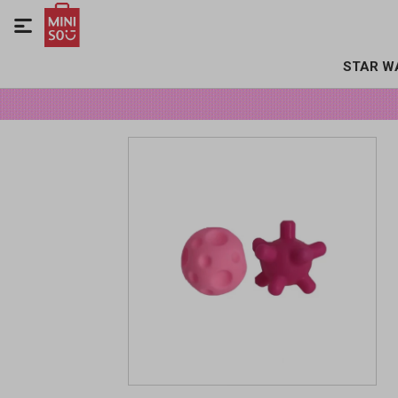

STAR W