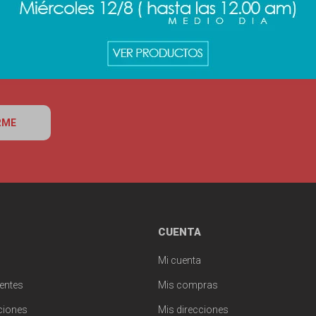
RME
CUENTA
Mi cuenta
entes
Mis compras
ciones
Mis direcciones