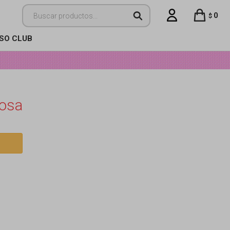
0
$
ISO CLUB
rosa