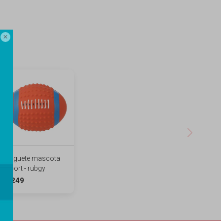

Juguete mascota
sport - rubgy
249
$