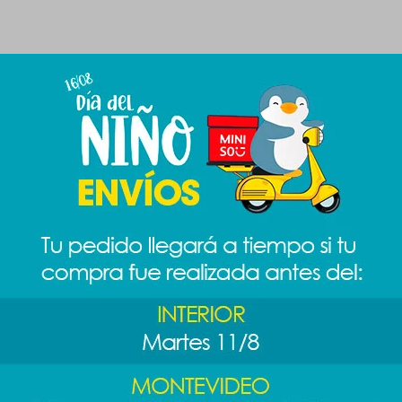
Productos que te pueden interesar
Juguete mascota
Juguete mascota
Alicate para
Sanrio
pelota - rosa
mascotas
189
189
219
$
$
$