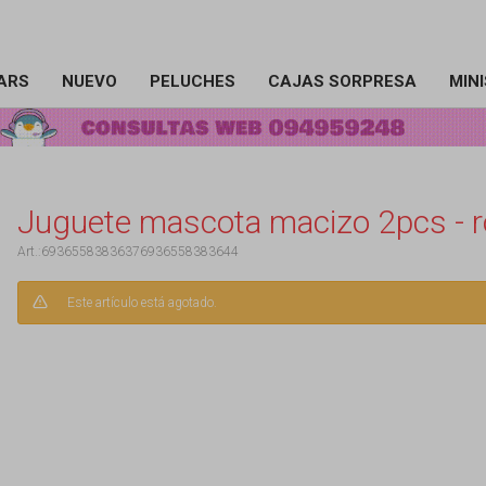
ARS
NUEVO
PELUCHES
CAJAS SORPRESA
MIN
Juguete mascota macizo 2pcs - 
69365583836376936558383644
Este artículo está agotado.