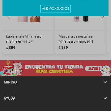
Labial mate Minimalist
Máscara de pestañas
marrones - Nº07
Minimalist - negro Nº1
389
389
$
$
MINISO
AYUDA