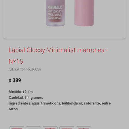
Labial Glossy Minimalist marrones -
Nº15
6973474686039
389
$
Medida: 10 cm
Cantidad: 3.4 gramos
Ingredientes: agua, trimeticona, butilenglicol, colorante, entre
otros.