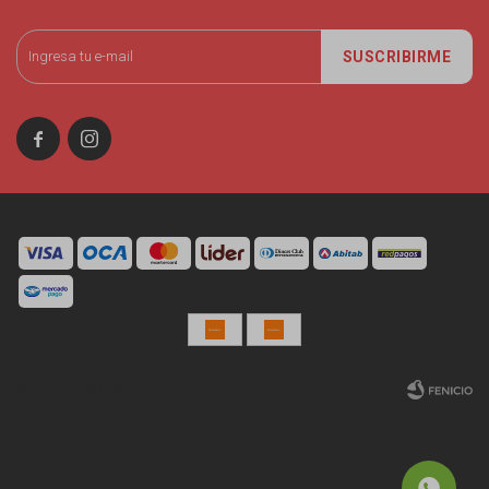
SUSCRIBIRME


© Copyright 2026 / Miniso Uruguay