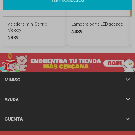
Veladora mini Sanrio -
Lámpara barra LED secado
Melody
489
$
389
$
MINISO
AYUDA
CUENTA