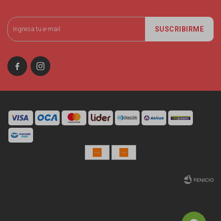
SUSCRIBIRME


© Copyright 2026 / Miniso Uruguay