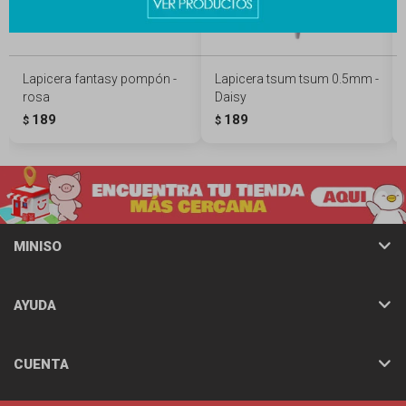
Lapicera fantasy pompón -
Lapicera tsum tsum 0.5mm -
rosa
Daisy
189
189
$
$
MINISO
AYUDA
CUENTA