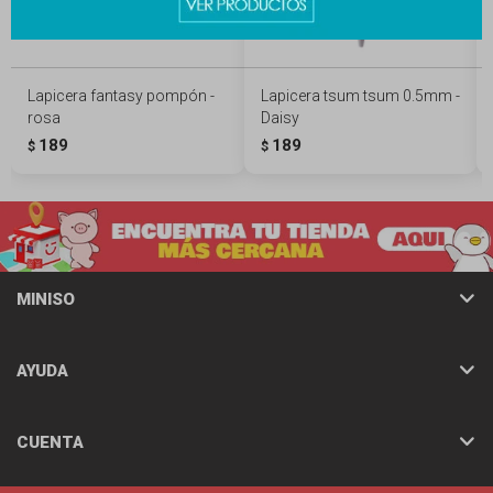
Lapicera fantasy pompón -
Lapicera tsum tsum 0.5mm -
rosa
Daisy
189
189
$
$
MINISO
AYUDA
CUENTA