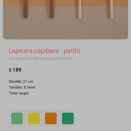
Lapicera capibara - patito
69328024703756932802470375D2
189
$
Medida: 21 cm
Tamaño: 0.5mm
Tinta: negra