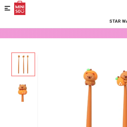

STAR W