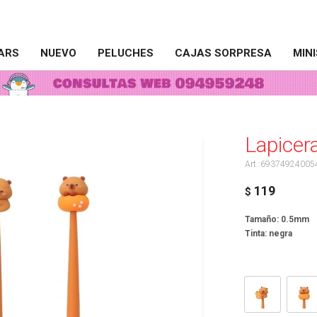
ARS
NUEVO
PELUCHES
CAJAS SORPRESA
MIN
Lapicera
69374924005
119
$
Tamaño: 0.5mm
Tinta: negra