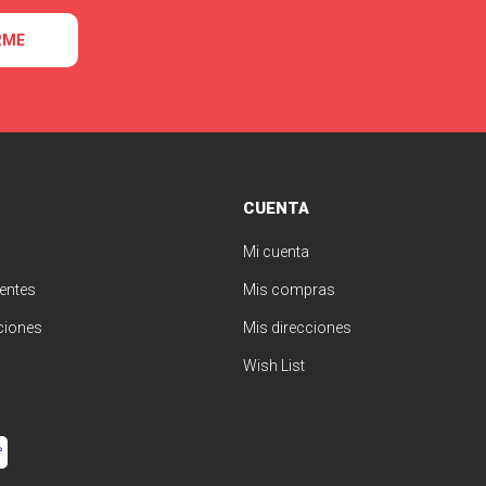
RME
CUENTA
Mi cuenta
entes
Mis compras
ciones
Mis direcciones
Wish List