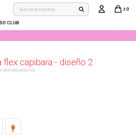
0
$
ISO CLUB
 flex capibara - diseño 2
416937492400541D2