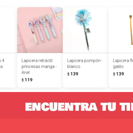
i 4
Lapicera retráctil
Lapicera pompón -
Lapicera fle
sa
princesas manga -
blanco
gatito
Ariel
139
139
$
$
119
$