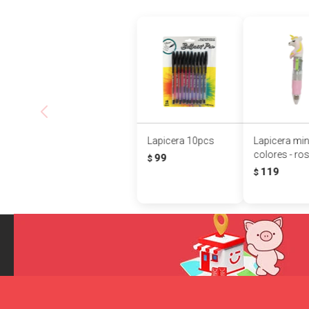
Lapicera 10pcs
Lapicera min
colores - ro
99
$
119
$