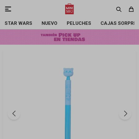

STAR WARS
NUEVO
PELUCHES
CAJAS SORPRE