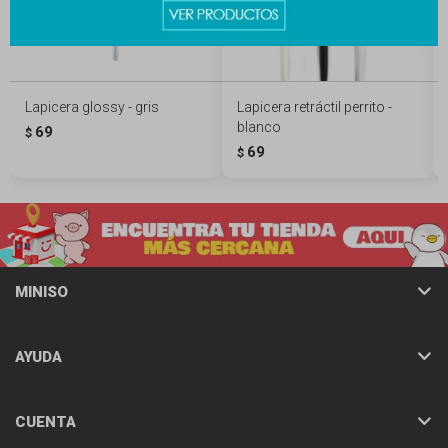
Lapicera glossy - gris
Lapicera retráctil perrito -
blanco
69
$
69
$
MINISO
AYUDA
CUENTA