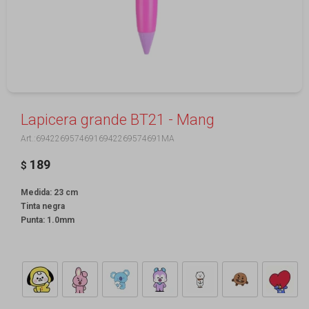
Lapicera grande BT21 - Mang
69422695746916942269574691MA
189
$
Medida: 23 cm
Tinta negra
Punta: 1.0mm