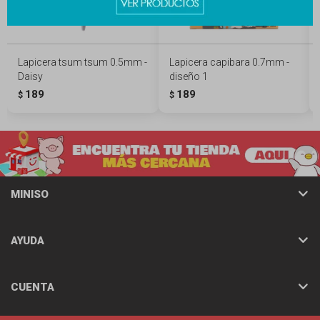
Lapicera tsum tsum 0.5mm -
Lapicera capibara 0.7mm -
Daisy
diseño 1
189
189
$
$
MINISO
AYUDA
CUENTA