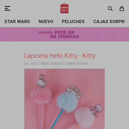

STAR WARS
NUEVO
PELUCHES
CAJAS SORPRE
Lapicera Hello Kitty - Kitty
69317988414046931798841404HK