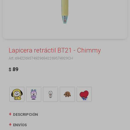
Lapicera retráctil BT21 - Chimmy
69422695749296942269574929CH
89
$
DESCRIPCIÓN
ENVÍOS