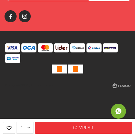


© Copyright 2026 / Miniso Uruguay
Fenicio
1
COMPRAR