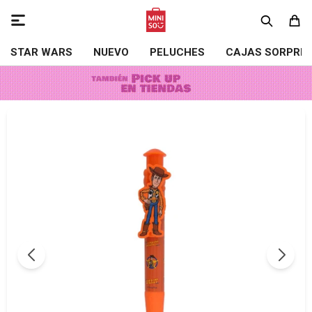

STAR WARS
NUEVO
PELUCHES
CAJAS SORPRE