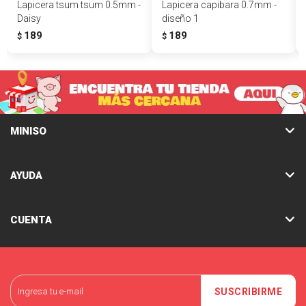
Lapicera tsum tsum 0.5mm -
Lapicera capibara 0.7mm -
Daisy
diseño 1
189
189
$
$
MINISO
AYUDA
CUENTA
SUSCRIBIRME