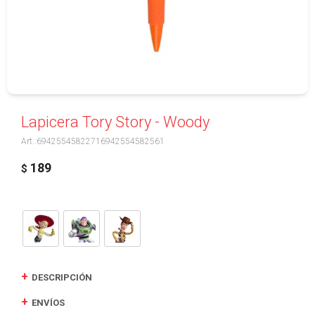
Lapicera Tory Story - Woody
69425545822716942554582561
189
$
DESCRIPCIÓN
ENVÍOS